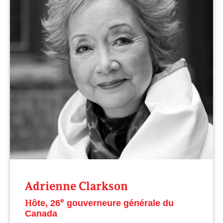
Adrienne Clarkson
e
H
ô
te, 26
gouverneure générale du
Canada